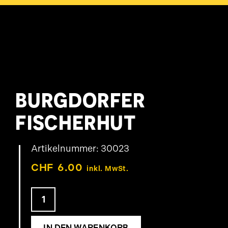
Skip
to
content
BURGDORFER
FISCHERHUT
Artikelnummer:
30023
CHF
6.00
inkl. MwSt.
Burgdorfer
Fischerhut
IN DEN WARENKORB